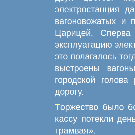
электростанция д
вагоновожатых и п
Царицей. Сперва
эксплуатацию элект
это полагалось тог
выстроены вагоны
городской голова
дорогу.
Торжество было большое – ведь в скудную городскую
кассу потекли ден
трамвая».