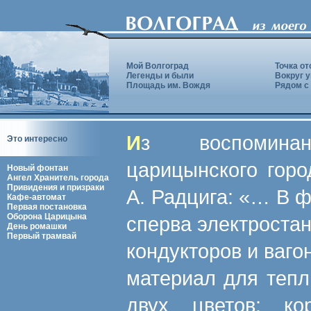
Мой Волгоград
Точка от
Легенды и были
Вокруг 
Площадь им. Вождя
Рядом с
Из воспоминаний заведующего постройкой
Это интересно
царицынского горо
Новый фонтан
Ангел Хранитель города
Привидения и призраки
А. Радцига: «… В ф
Кафе-автомат
Первая постановка
Оборона Царицына
сперва электростан
День ромашки
Первый трамвай
кондукторов и ваг
материал для тепл
двух цветов: ко