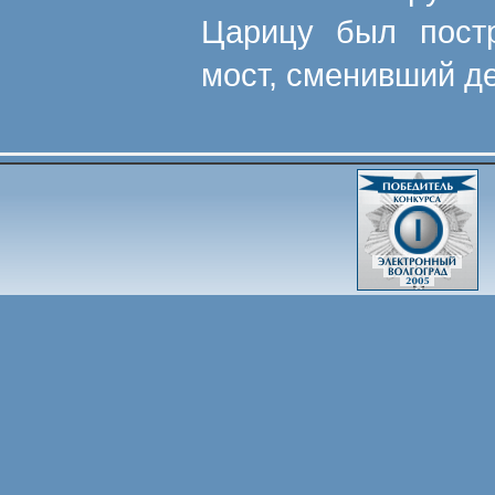
Царицу был постр
мост, сменивший д